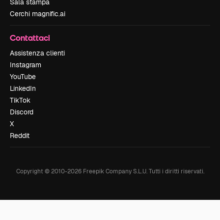
Sala stampa
Cerchi magnific.ai
Contattaci
Assistenza clienti
Instagram
YouTube
LinkedIn
TikTok
Discord
X
Reddit
Copyright © 2010-
2026
Freepik Company S.L.U.
Tutti i diritti riservati
.