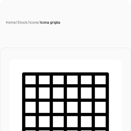
Home
/
Stock
/
Icone
/
Icona griglia