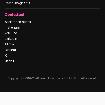
Cerchi magnific.ai
Contattaci
Assistenza clienti
Instagram
YouTube
LinkedIn
TikTok
Discord
X
Reddit
Copyright © 2010-
2026
Freepik Company S.L.U.
Tutti i diritti riservati
.