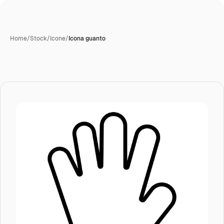
Home
/
Stock
/
Icone
/
Icona guanto