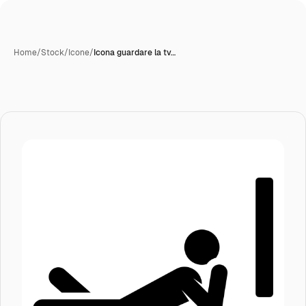
Home
/
Stock
/
Icone
/
Icona guardare la tv…