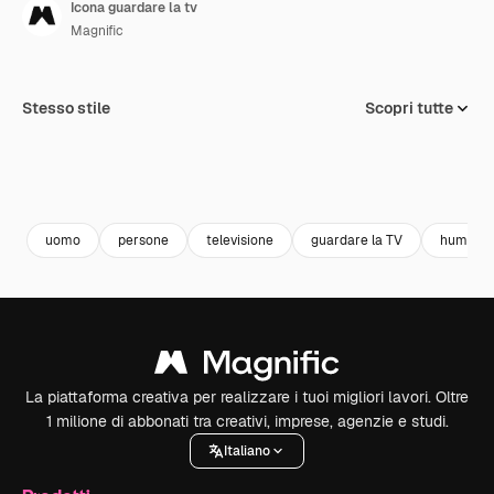
Icona guardare la tv
Magnific
Stesso stile
Scopri tutte
uomo
persone
televisione
guardare la TV
humanpi
La piattaforma creativa per realizzare i tuoi migliori lavori. Oltre
1 milione di abbonati tra creativi, imprese, agenzie e studi.
Italiano