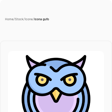
Home
/
Stock
/
Icone
/
Icona gufo