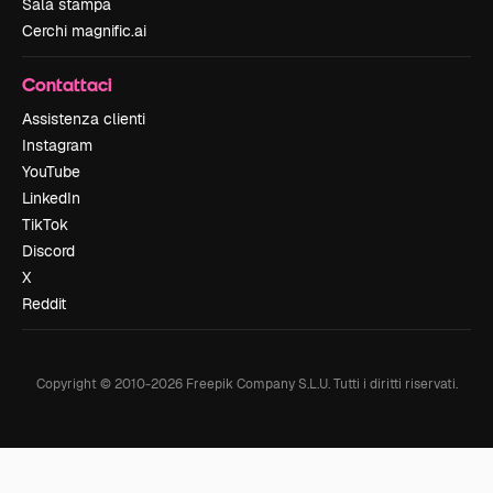
Sala stampa
Cerchi magnific.ai
Contattaci
Assistenza clienti
Instagram
YouTube
LinkedIn
TikTok
Discord
X
Reddit
Copyright © 2010-
2026
Freepik Company S.L.U.
Tutti i diritti riservati
.