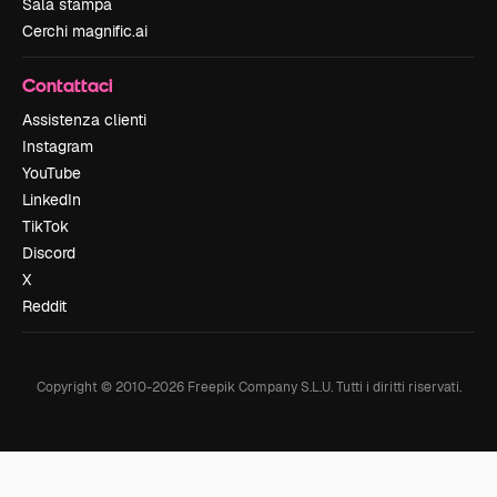
Sala stampa
Cerchi magnific.ai
Contattaci
Assistenza clienti
Instagram
YouTube
LinkedIn
TikTok
Discord
X
Reddit
Copyright © 2010-
2026
Freepik Company S.L.U.
Tutti i diritti riservati
.