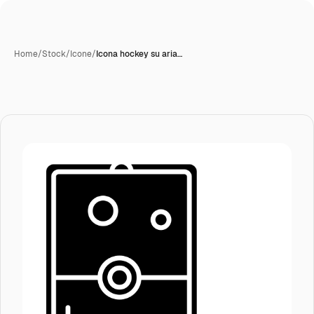
Home
/
Stock
/
Icone
/
Icona hockey su aria…