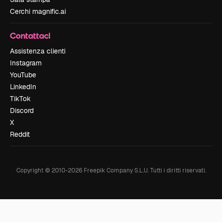
Cerchi magnific.ai
Contattaci
Assistenza clienti
Instagram
YouTube
LinkedIn
TikTok
Discord
X
Reddit
Copyright © 2010-
2026
Freepik Company S.L.U.
Tutti i diritti riservati
.