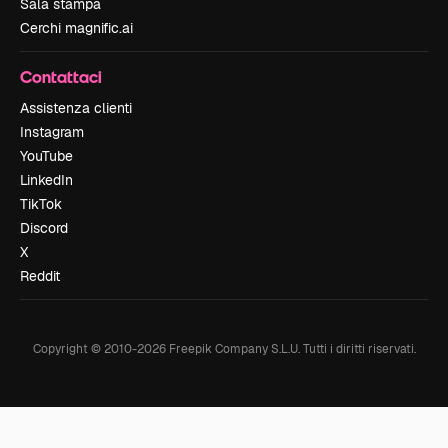
Sala stampa
Cerchi magnific.ai
Contattaci
Assistenza clienti
Instagram
YouTube
LinkedIn
TikTok
Discord
X
Reddit
Copyright © 2010-
2026
Freepik Company S.L.U.
Tutti i diritti riservati
.