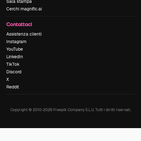
Sala stampa
Cerchi magnific.ai
Contattaci
Assistenza clienti
Instagram
YouTube
LinkedIn
TikTok
Discord
X
Reddit
Copyright © 2010-
2026
Freepik Company S.L.U.
Tutti i diritti riservati
.