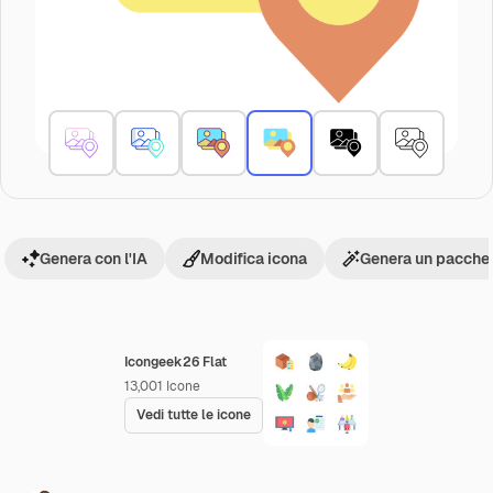
Genera con l'IA
Modifica icona
Genera un pacchet
Icongeek26 Flat
13,001
Icone
Vedi tutte le icone