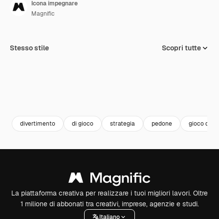
Icona impegnare
Magnific
Stesso stile
Scopri tutte
divertimento
di gioco
strategia
pedone
gioco da t
La piattaforma creativa per realizzare i tuoi migliori lavori. Oltre
1 milione di abbonati tra creativi, imprese, agenzie e studi.
Italiano