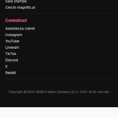
Sala stampa
Cerchi magnific.ai
Contattaci
Assistenza clienti
Instagram
YouTube
LinkedIn
TikTok
Discord
X
Reddit
Copyright © 2010-
2026
Freepik Company S.L.U.
Tutti i diritti riservati
.