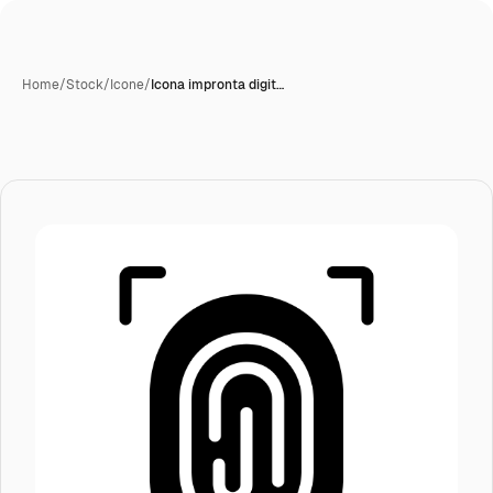
Home
/
Stock
/
Icone
/
Icona impronta digit…