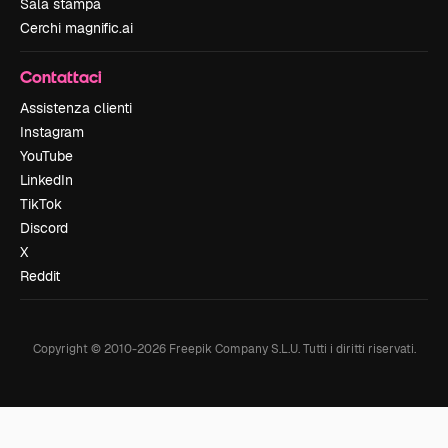
Sala stampa
Cerchi magnific.ai
Contattaci
Assistenza clienti
Instagram
YouTube
LinkedIn
TikTok
Discord
X
Reddit
Copyright © 2010-
2026
Freepik Company S.L.U.
Tutti i diritti riservati
.