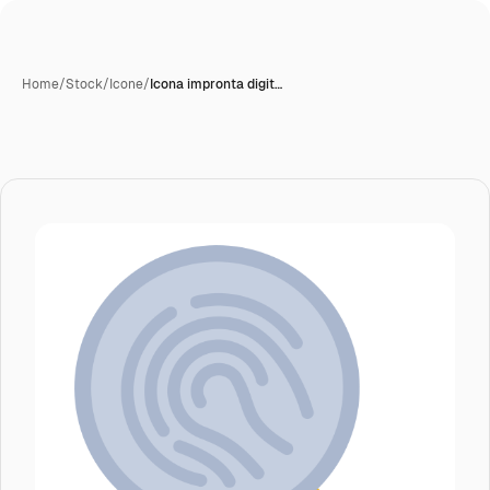
Home
/
Stock
/
Icone
/
Icona impronta digit…