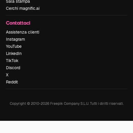
Sala stampa
Cerchi magnific.ai
Contattaci
Assistenza clienti
Instagram
YouTube
LinkedIn
TikTok
Discord
X
Reddit
Copyright © 2010-
2026
Freepik Company S.L.U.
Tutti i diritti riservati
.