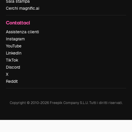
Sala stampa
Cerchi magnific.ai
Contattaci
Assistenza clienti
Instagram
YouTube
LinkedIn
TikTok
Discord
X
Reddit
Copyright © 2010-
2026
Freepik Company S.L.U.
Tutti i diritti riservati
.