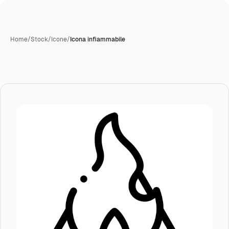
Home
/
Stock
/
Icone
/
Icona infiammabile