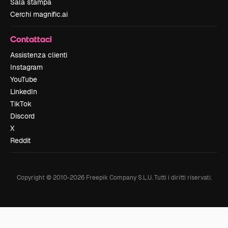
Sala stampa
Cerchi magnific.ai
Contattaci
Assistenza clienti
Instagram
YouTube
LinkedIn
TikTok
Discord
X
Reddit
Copyright © 2010-
2026
Freepik Company S.L.U.
Tutti i diritti riservati
.