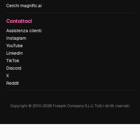
Cerchi magnific.ai
Contattaci
Assistenza clienti
Instagram
YouTube
LinkedIn
TikTok
Discord
X
Reddit
Copyright © 2010-
2026
Freepik Company S.L.U.
Tutti i diritti riservati
.