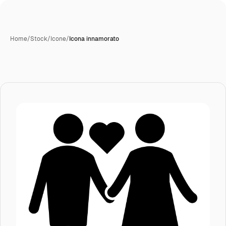
Home
/
Stock
/
Icone
/
Icona innamorato