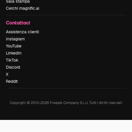
Sala stampa
Cerchi magnific.ai
Contattaci
Assistenza clienti
Instagram
YouTube
LinkedIn
TikTok
Discord
X
Reddit
Copyright © 2010-
2026
Freepik Company S.L.U.
Tutti i diritti riservati
.