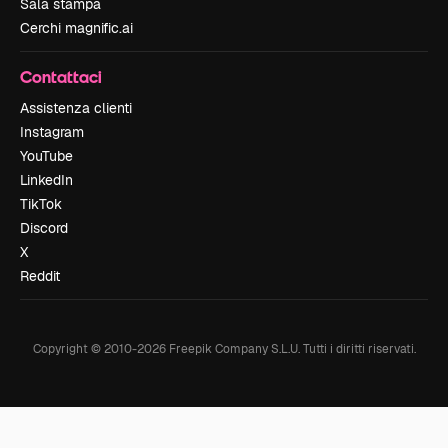
Sala stampa
Cerchi magnific.ai
Contattaci
Assistenza clienti
Instagram
YouTube
LinkedIn
TikTok
Discord
X
Reddit
Copyright © 2010-
2026
Freepik Company S.L.U.
Tutti i diritti riservati
.