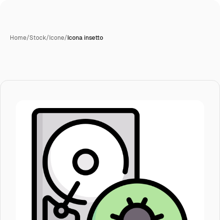
Home
/
Stock
/
Icone
/
Icona insetto