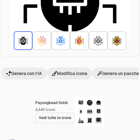
Genera con l'IA
Modifica icona
Genera un pacchet
Payungkead Solid
4,446
Icone
Vedi tutte le icone