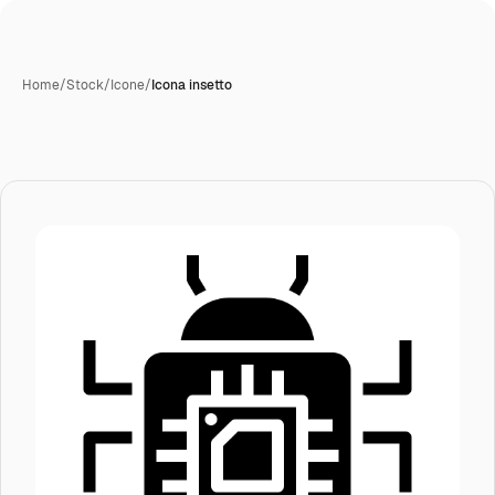
Home
/
Stock
/
Icone
/
Icona insetto