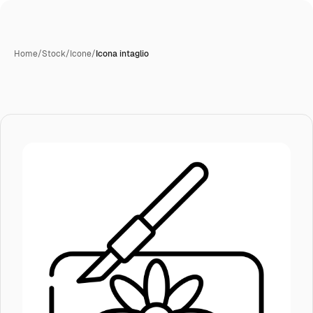
Home
/
Stock
/
Icone
/
Icona intaglio