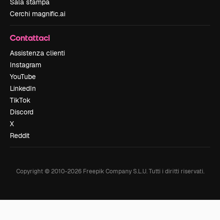
Sala stampa
Cerchi magnific.ai
Contattaci
Assistenza clienti
Instagram
YouTube
LinkedIn
TikTok
Discord
X
Reddit
Copyright © 2010-
2026
Freepik Company S.L.U.
Tutti i diritti riservati
.