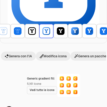
Genera con l'IA
Modifica icona
Genera un pacchet
Generic gradient fill
5,161
Icone
Vedi tutte le icone