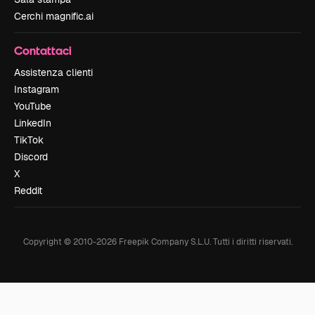
Cerchi magnific.ai
Contattaci
Assistenza clienti
Instagram
YouTube
LinkedIn
TikTok
Discord
X
Reddit
Copyright © 2010-
2026
Freepik Company S.L.U.
Tutti i diritti riservati
.