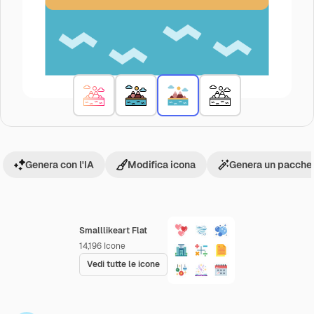
Genera con l'IA
Modifica icona
Genera un pacchet
Smalllikeart Flat
14,196
Icone
Vedi tutte le icone