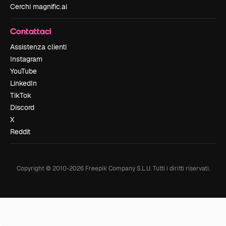
Cerchi magnific.ai
Contattaci
Assistenza clienti
Instagram
YouTube
LinkedIn
TikTok
Discord
X
Reddit
Copyright © 2010-
2026
Freepik Company S.L.U.
Tutti i diritti riservati
.