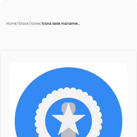
Home
/
Stock
/
Icone
/
Icona isole marianne…