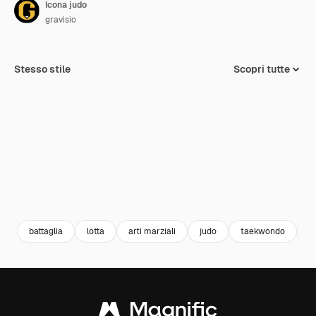
Icona judo
gravisio
Stesso stile
Scopri tutte
battaglia
lotta
arti marziali
judo
taekwondo
s