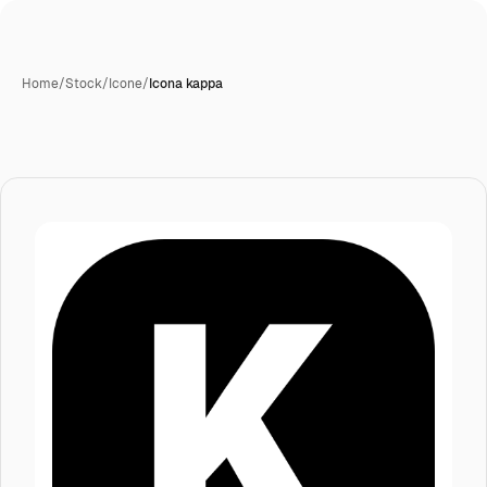
Home
/
Stock
/
Icone
/
Icona kappa