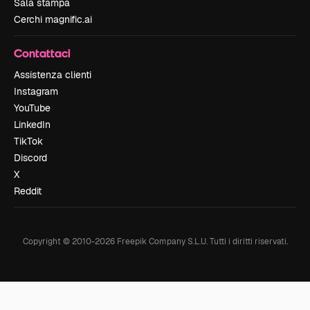
Sala stampa
Cerchi magnific.ai
Contattaci
Assistenza clienti
Instagram
YouTube
LinkedIn
TikTok
Discord
X
Reddit
Copyright © 2010-
2026
Freepik Company S.L.U.
Tutti i diritti riservati
.