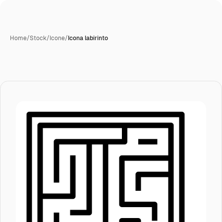
Home
/
Stock
/
Icone
/
Icona labirinto