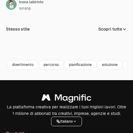
Icona labirinto
surang
Stesso stile
Scopri tutte
divertimento
percorso
pianificazione
soluzione
lab
La piattaforma creativa per realizzare i tuoi migliori lavori. Oltre
1 milione di abbonati tra creativi, imprese, agenzie e studi.
Italiano