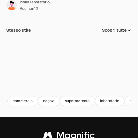
Icona laboratorio
Rooman12
Stesso stile
Scopri tutte
commercio
negozi
supermercato
laboratorio
shop