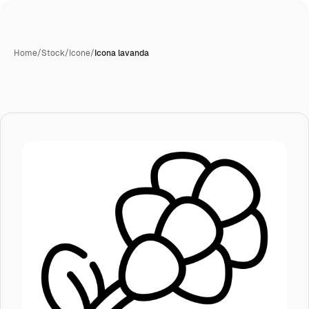
Home
/
Stock
/
Icone
/
Icona lavanda