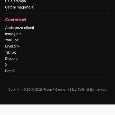
Sala stampa
Cerchi magnific.ai
Contattaci
Assistenza clienti
Instagram
YouTube
LinkedIn
TikTok
Discord
X
Reddit
Copyright © 2010-
2026
Freepik Company S.L.U.
Tutti i diritti riservati
.