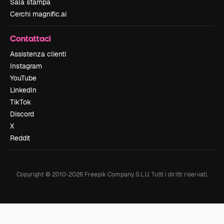
Sala stampa
Cerchi magnific.ai
Contattaci
Assistenza clienti
Instagram
YouTube
LinkedIn
TikTok
Discord
X
Reddit
Copyright © 2010-
2026
Freepik Company S.L.U.
Tutti i diritti riservati
.