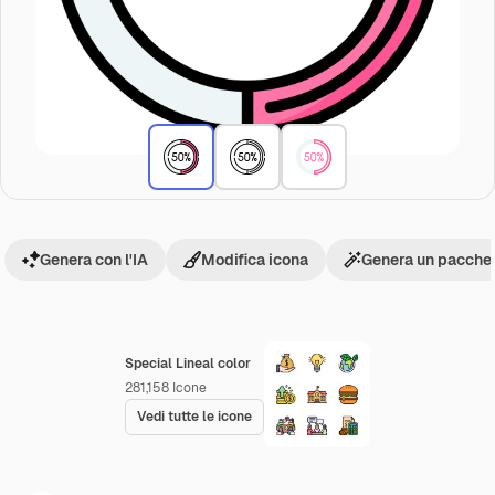
Genera con l'IA
Modifica icona
Genera un pacchet
Special Lineal color
281,158
Icone
Vedi tutte le icone