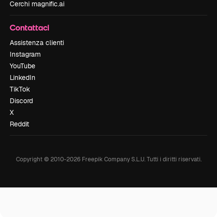
Cerchi magnific.ai
Contattaci
Assistenza clienti
Instagram
YouTube
LinkedIn
TikTok
Discord
X
Reddit
Copyright © 2010-
2026
Freepik Company S.L.U.
Tutti i diritti riservati
.