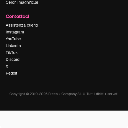
Cerchi magnific.ai
Contattaci
Assistenza clienti
Instagram
YouTube
LinkedIn
TikTok
Discord
X
Reddit
Copyright © 2010-
2026
Freepik Company S.L.U.
Tutti i diritti riservati
.