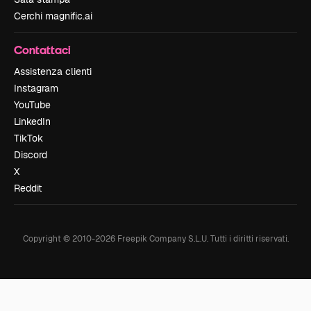
Cerchi magnific.ai
Contattaci
Assistenza clienti
Instagram
YouTube
LinkedIn
TikTok
Discord
X
Reddit
Copyright © 2010-
2026
Freepik Company S.L.U.
Tutti i diritti riservati
.