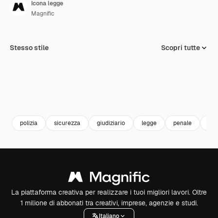
Icona legge
Magnific
Stesso stile
Scopri tutte
polizia
sicurezza
giudiziario
legge
penale
app
La piattaforma creativa per realizzare i tuoi migliori lavori. Oltre
1 milione di abbonati tra creativi, imprese, agenzie e studi.
Italiano