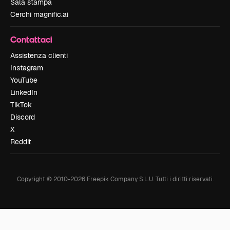
Sala stampa
Cerchi magnific.ai
Contattaci
Assistenza clienti
Instagram
YouTube
LinkedIn
TikTok
Discord
X
Reddit
Copyright © 2010-
2026
Freepik Company S.L.U.
Tutti i diritti riservati
.