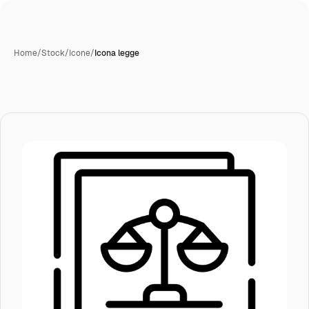
Home
/
Stock
/
Icone
/
Icona legge