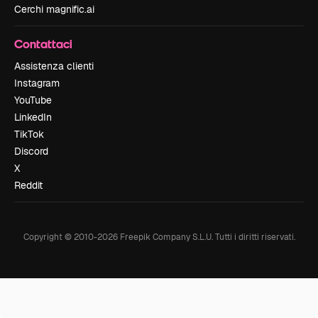
Cerchi magnific.ai
Contattaci
Assistenza clienti
Instagram
YouTube
LinkedIn
TikTok
Discord
X
Reddit
Copyright © 2010-
2026
Freepik Company S.L.U.
Tutti i diritti riservati
.