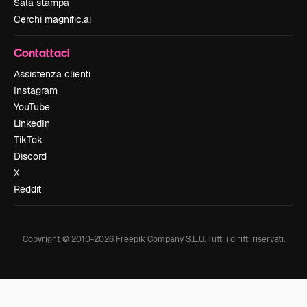
Sala stampa
Cerchi magnific.ai
Contattaci
Assistenza clienti
Instagram
YouTube
LinkedIn
TikTok
Discord
X
Reddit
Copyright © 2010-
2026
Freepik Company S.L.U.
Tutti i diritti riservati
.