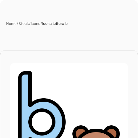
Home
/
Stock
/
Icone
/
Icona lettera b