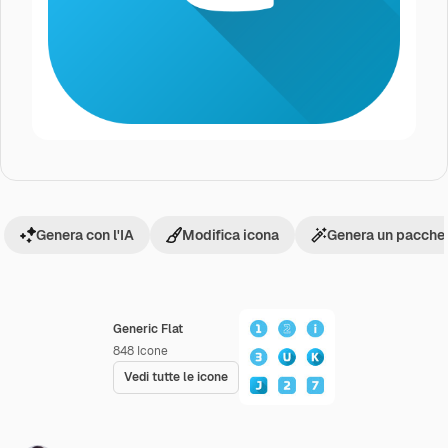
Genera con l'IA
Modifica icona
Genera un pacchet
Generic Flat
848
Icone
Vedi tutte le icone