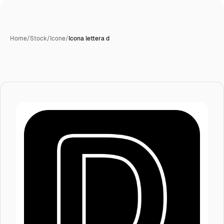
Home
/
Stock
/
Icone
/
Icona lettera d