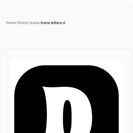
Home
/
Stock
/
Icone
/
Icona lettera d