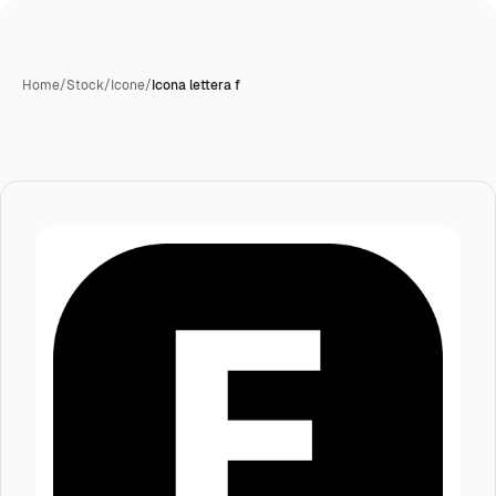
Home
/
Stock
/
Icone
/
Icona lettera f