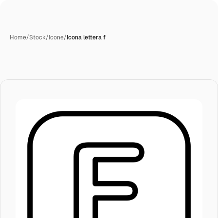
Home
/
Stock
/
Icone
/
Icona lettera f