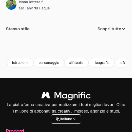
Icona lettera f
Md Tanvirul Haque
Stesso stile
Scopri tutte
istruzione
personaggio
alfabeto
tipografia
alfabet
La piattaforma creativa per realizzare i tuoi migliori lavori. Oltre
1 milione di abbonati tra creativi, imprese, agenzie e studi.
Italiano
Prodotti