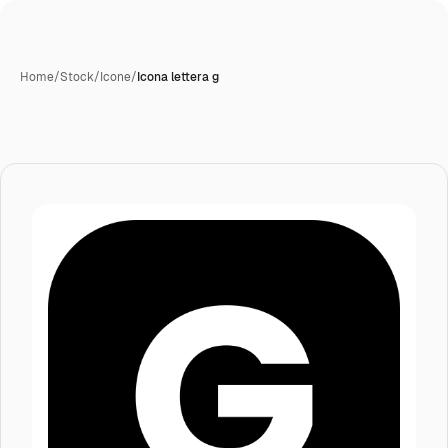
Home
/
Stock
/
Icone
/
Icona lettera g