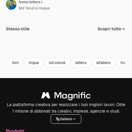
Icona lettera i
Md Tanvirul Haque
Stesso stile
Scopri tutte
font
lingua
istruzione
lettera
alfabeto
maiusc
La piattaforma creativa per realizzare i tuoi migliori lavori. Oltre
1 milione di abbonati tra creativi, imprese, agenzie e studi.
Italiano
Prodotti