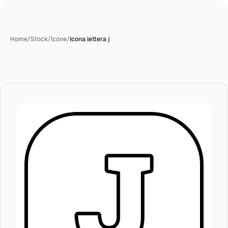
Home
/
Stock
/
Icone
/
Icona lettera j