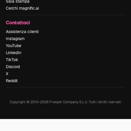
Sala stampa
Cerchi magnific.ai
Contattaci
Assistenza clienti
Instagram
YouTube
LinkedIn
TikTok
Discord
X
Reddit
Copyright © 2010-
2026
Freepik Company S.L.U.
Tutti i diritti riservati
.