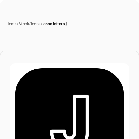
Home
/
Stock
/
Icone
/
Icona lettera j